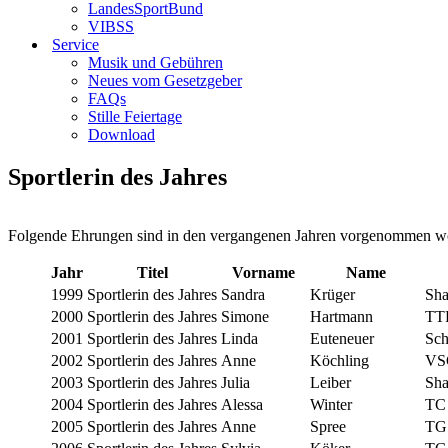
LandesSportBund
VIBSS
Service
Musik und Gebühren
Neues vom Gesetzgeber
FAQs
Stille Feiertage
Download
Sportlerin des Jahres
Folgende Ehrungen sind in den vergangenen Jahren vorgenommen w
Jahr
Titel
Vorname
Name
1999
Sportlerin des Jahres
Sandra
Krüger
Sha
2000
Sportlerin des Jahres
Simone
Hartmann
TT
2001
Sportlerin des Jahres
Linda
Euteneuer
Sc
2002
Sportlerin des Jahres
Anne
Köchling
VS
2003
Sportlerin des Jahres
Julia
Leiber
Sha
2004
Sportlerin des Jahres
Alessa
Winter
TC
2005
Sportlerin des Jahres
Anne
Spree
TG 