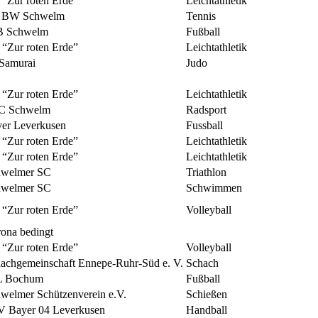
“Zur roten Erde”
Leichtathletik
 BW Schwelm
Tennis
B Schwelm
Fußball
“Zur roten Erde”
Leichtathletik
Samurai
Judo
“Zur roten Erde”
Leichtathletik
C Schwelm
Radsport
er Leverkusen
Fussball
“Zur roten Erde”
Leichtathletik
“Zur roten Erde”
Leichtathletik
hwelmer SC
Triathlon
hwelmer SC
Schwimmen
“Zur roten Erde”
Volleyball
ona bedingt
“Zur roten Erde”
Volleyball
achgemeinschaft Ennepe-Ruhr-Süd e. V.
Schach
L Bochum
Fußball
welmer Schützenverein e.V.
Schießen
 Bayer 04 Leverkusen
Handball