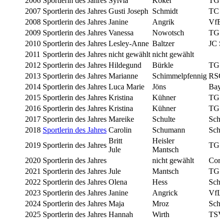
2006
Sportlerin des Jahres
Sylvia
Köker
TG 
2007
Sportlerin des Jahres
Gusti Joseph
Schmidt
TC
2008
Sportlerin des Jahres
Janine
Angrik
Vf
2009
Sportlerin des Jahres
Vanessa
Nowotsch
TG 
2010
Sportlerin des Jahres
Lesley-Anne
Baltzer
JC 
2011
Sportlerin des Jahres
nicht gewählt
nicht gewählt
2012
Sportlerin des Jahres
Hildegund
Bürkle
TG 
2013
Sportlerin des Jahres
Marianne
Schimmelpfennig
RS
2014
Sportlerin des Jahres
Luca Marie
Jöns
Bay
2015
Sportlerin des Jahres
Kristina
Kühner
TG 
2016
Sportlerin des Jahres
Kristina
Kühner
TG 
2017
Sportlerin des Jahres
Mareike
Schulte
Sc
2018
Sportlerin des Jahres
Carolin
Schumann
Sc
Britt
Heisler
2019
Sportlerin des Jahres
TG 
Jule
Mantsch
2020
Sportlerin des Jahres
nicht gewählt
Cor
2021
Sportlerin des Jahres
Jule
Mantsch
TG 
2022
Sportlerin des Jahres
Olena
Hess
Sch
2023
Sportlerin des Jahres
Janine
Angrick
Vf
2024
Sportlerin des Jahres
Maja
Mroz
Sch
2025
Sportlerin des Jahres
Hannah
Wirth
TSV